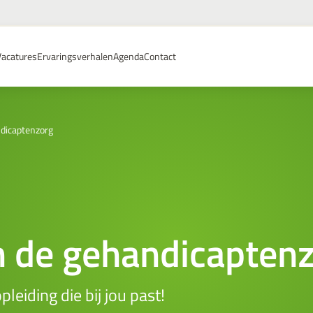
Vacatures
Ervaringsverhalen
Agenda
Contact
ndicaptenzorg
n de gehandicapten
eiding die bij jou past!