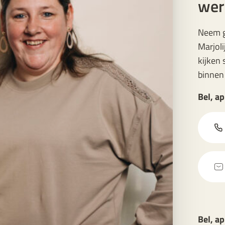
wer
Neem g
Marjoli
kijken
binnen
Bel, ap
Bel, ap