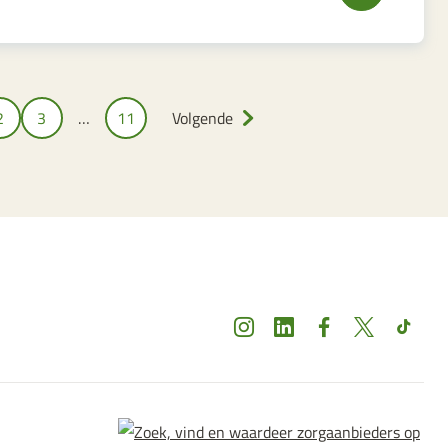
2
3
…
11
Volgende
Instagram
LinkedIn
Facebook
X
TikTok