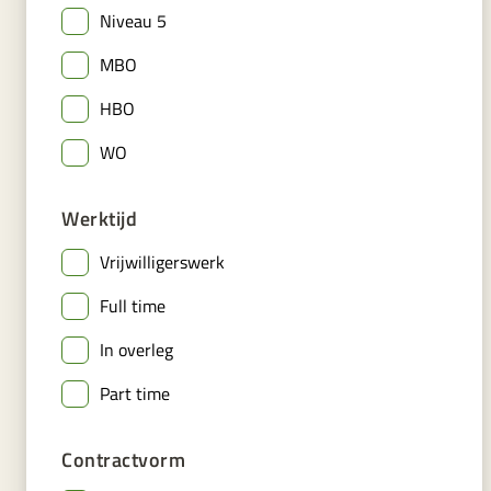
Niveau 5
MBO
HBO
WO
Werktijd
Vrijwilligerswerk
Full time
In overleg
Part time
Contractvorm