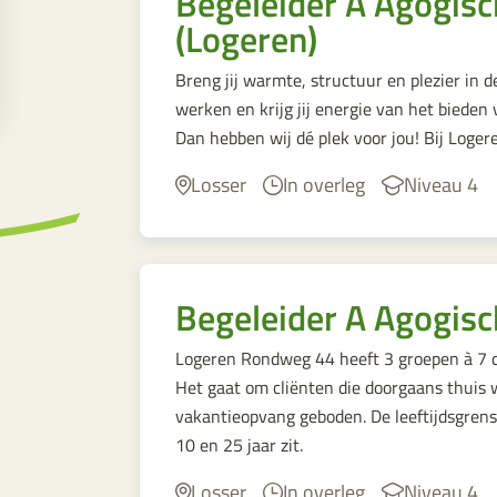
Begeleider A Agogisc
(Logeren)
Breng jij warmte, structuur en plezier in 
werken en krijg jij energie van het bieden 
Dan hebben wij dé plek voor jou! Bij Loge
Losser
In overleg
Niveau 4
Begeleider A Agogisc
Logeren Rondweg 44 heeft 3 groepen à 7 cl
Het gaat om cliënten die doorgaans thuis
vakantieopvang geboden. De leeftijdsgrens 
10 en 25 jaar zit.
Losser
In overleg
Niveau 4