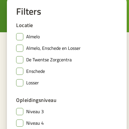
Filters
Locatie
Almelo
Almelo, Enschede en Losser
De Twentse Zorgcentra
Enschede
Losser
Opleidingsniveau
Niveau 3
Niveau 4