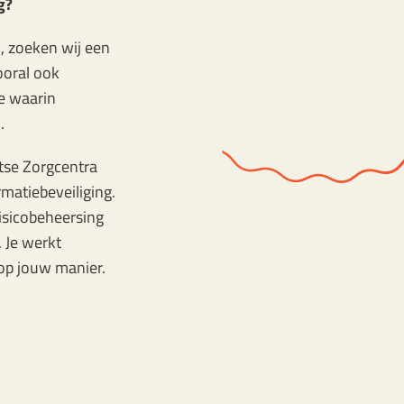
g?
n, zoeken wij een
ooral ook
ie waarin
.
ntse Zorgcentra
rmatiebeveiliging.
risicobeheersing
 Je werkt
 op jouw manier.