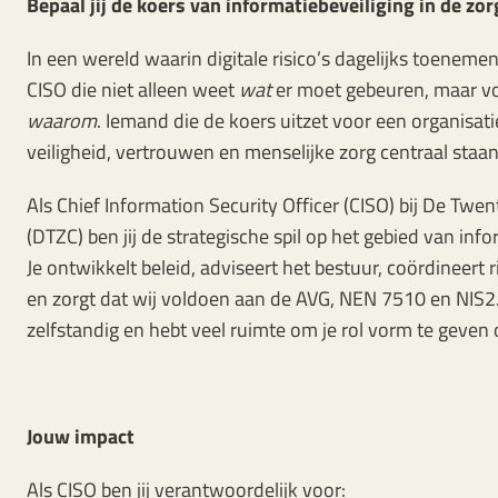
Bepaal jij de koers van informatiebeveiliging in de zor
In een wereld waarin digitale risico’s dagelijks toeneme
CISO die niet alleen weet
wat
er moet gebeuren, maar v
waarom
. Iemand die de koers uitzet voor een organisat
veiligheid, vertrouwen en menselijke zorg centraal staan
Als Chief Information Security Officer (CISO) bij De Twe
(DTZC) ben jij de strategische spil op het gebied van info
Je ontwikkelt beleid, adviseert het bestuur, coördineert 
en zorgt dat wij voldoen aan de AVG, NEN 7510 en NIS2.
zelfstandig en hebt veel ruimte om je rol vorm te geven
Jouw impact
Als CISO ben jij verantwoordelijk voor: