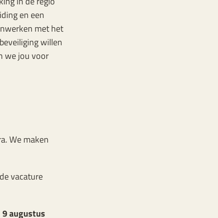
ing in de regio
iding en een
menwerken met het
eveiliging willen
n we jou voor
tra. We maken
 de vacature
n 9 augustus