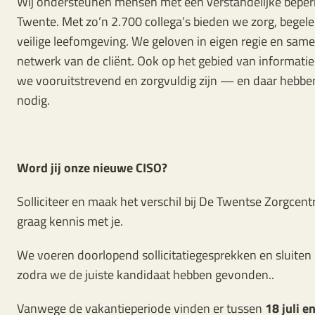
Wij ondersteunen mensen met een verstandelijke beperk
Twente. Met zo’n 2.700 collega’s bieden we zorg, begele
veilige leefomgeving. We geloven in eigen regie en sa
netwerk van de cliënt. Ook op het gebied van informatieb
we vooruitstrevend en zorgvuldig zijn — en daar hebbe
nodig.
Word jij onze nieuwe CISO?
Solliciteer en maak het verschil bij De Twentse Zorgcen
graag kennis met je.
We voeren doorlopend sollicitatiegesprekken en sluiten
zodra we de juiste kandidaat hebben gevonden..
Vanwege de vakantieperiode vinden er tussen
18 juli e