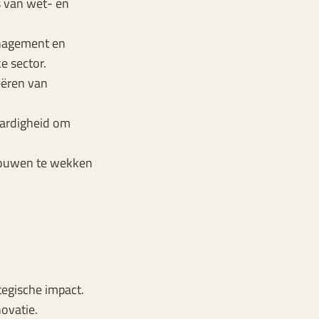
 van wet- en
anagement en
e sector.
eëren van
vaardigheid om
trouwen te wekken
tegische impact.
ovatie.