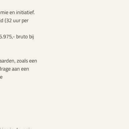
e en initiatief.
d (32 uur per
.975,- bruto bij
aarden, zoals een
jdrage aan een
de