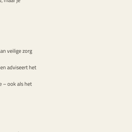
, maar je
 aan veilige zorg
 en adviseert het
e – ook als het