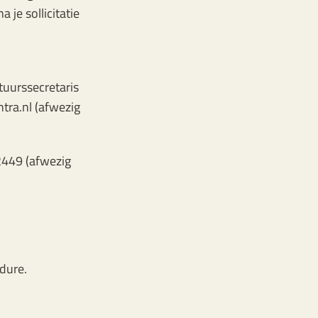
 je sollicitatie
uurssecretaris
ra.nl (afwezig
2449 (afwezig
dure.