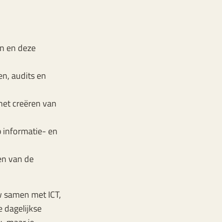
en en deze
n, audits en
et creëren van
p informatie- en
en van de
w samen met ICT,
 dagelijkse