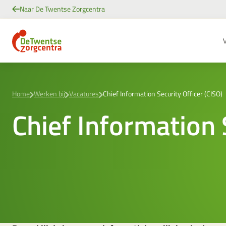
Ga
Naar De Twentse Zorgcentra
naar
Header
de
inhoud
Home
Werken bij
Vacatures
Chief Information Security Officer (CISO)
Chief Information 