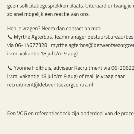
geen sollicitatiegesprekken plaats. Uiteraard ontvang je na
zo snel mogelijk een reactie van ons.
Heb je vragen? Neem dan contact op met:
📞 Myrthe Agterbos, Teammanager Bestuursbureau/best
via 06-14677328 | myrthe.agterbos@detwentsezorgcent
i.v.m. vakantie 18 jul t/m 9 aug)
📞 Yvonne Holthuis, adviseur Recruitment via 06-2062
i.v.m. vakantie 18 jul t/m 9 aug) of mail je vraag naar
recruitment@detwentsezorgcentra.nl
Een VOG en referentiecheck zijn onderdeel van de proce