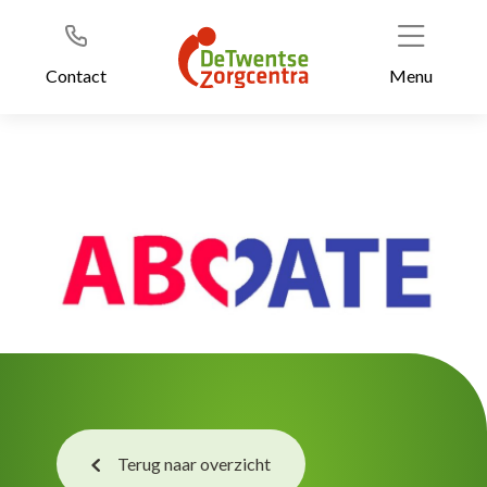
Header
Ga
naar
de
Contact
Menu
inhoud
Terug naar overzicht