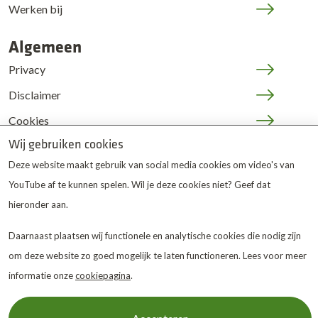
Werken bij
Algemeen
Privacy
Disclaimer
Cookies
Wij gebruiken cookies
JOP | medewerkers
Deze website maakt gebruik van social media cookies om video's van
YouTube af te kunnen spelen. Wil je deze cookies niet? Geef dat
hieronder aan.
Daarnaast plaatsen wij functionele en analytische cookies die nodig zijn
om deze website zo goed mogelijk te laten functioneren. Lees voor meer
De Twentse Zorgcentra
is
informatie onze
cookiepagina
.
gewaardeerd op ZorgkaartNederland.
Bekijk alle
waarderingen
of
plaats een waardering