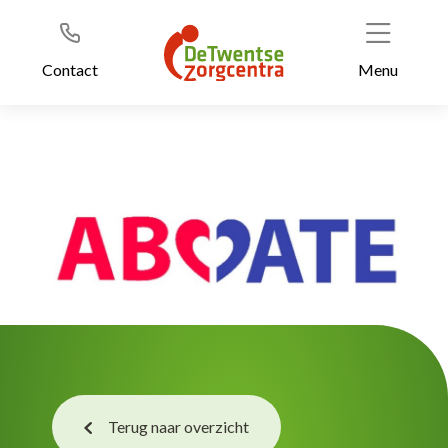
Header
Ga
naar
de
Contact
Menu
inhoud
Terug naar overzicht