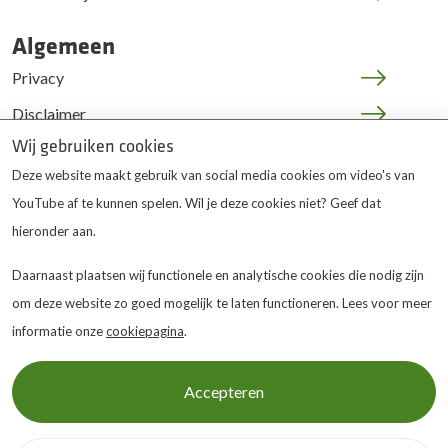
Algemeen
Privacy
Disclaimer
Wij gebruiken cookies
Cookies
Deze website maakt gebruik van social media cookies om video's van
JOP | medewerkers
YouTube af te kunnen spelen. Wil je deze cookies niet? Geef dat
hieronder aan.
Daarnaast plaatsen wij functionele en analytische cookies die nodig zijn
om deze website zo goed mogelijk te laten functioneren. Lees voor meer
informatie onze
cookiepagina
.
De Twentse Zorgcentra
is
gewaardeerd op ZorgkaartNederland.
Bekijk alle
Accepteren
waarderingen
of
plaats een waardering