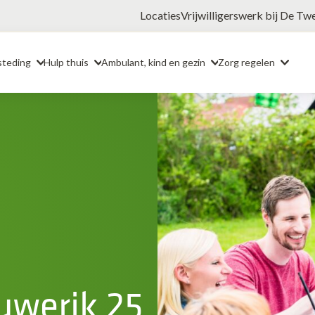
Locaties
Vrijwilligerswerk bij De Tw
steding
Hulp thuis
Ambulant, kind en gezin
Zorg regelen
uwerik 25