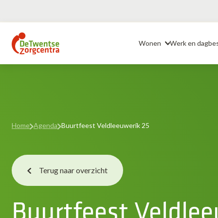
Ga
naar
Header
de
Wonen
Werk en dagbe
inhoud
Home
Agenda
Buurtfeest Veldleeuwerik 25
Terug naar overzicht
Buurtfeest Veldlee