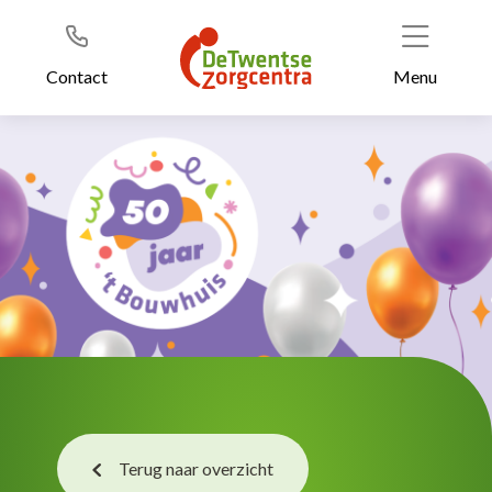
Header
Ga
naar
de
Contact
Menu
inhoud
Terug naar overzicht