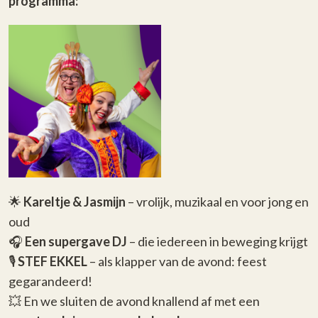
programma:
🌟
Kareltje & Jasmijn
– vrolijk, muzikaal en voor jong en
oud
🎧
Een supergave DJ
– die iedereen in beweging krijgt
🎙️
STEF EKKEL
– als klapper van de avond: feest
gegarandeerd!
💥 En we sluiten de avond knallend af met een