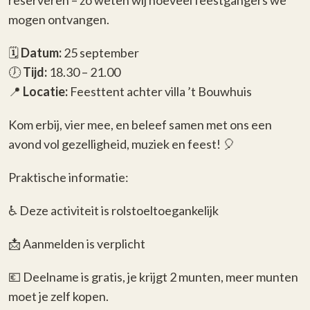
reserveren – zo weten wij hoeveel feestgangers we
mogen ontvangen.
🗓️
Datum:
25 september
🕖
Tijd:
18.30 – 21.00
📍
Locatie:
Feesttent achter villa ’t Bouwhuis
Kom erbij, vier mee, en beleef samen met ons een
avond vol gezelligheid, muziek en feest! 🎈
Praktische informatie:
♿️ Deze activiteit is rolstoeltoegankelijk
📩 Aanmelden is verplicht
💶 Deelname is gratis, je krijgt 2 munten, meer munten
moet je zelf kopen.