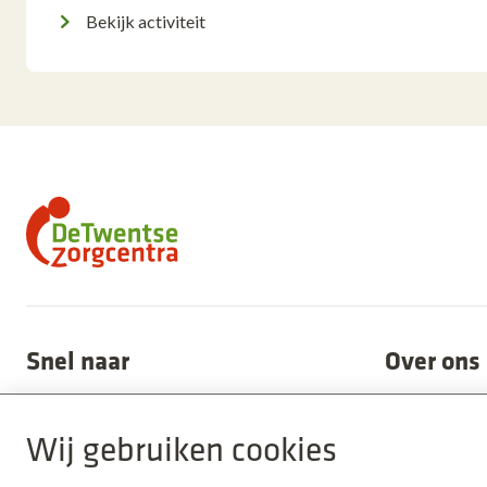
Bekijk activiteit
Snel naar
Over ons
Alle locaties
Nieuws
Wij gebruiken cookies
Aanmelden
Onze organis