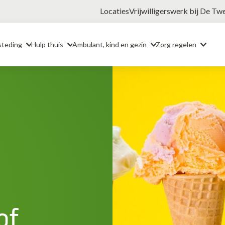
Locaties
Vrijwilligerswerk bij De Tw
steding
Hulp thuis
Ambulant, kind en gezin
Zorg regelen
of