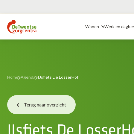
Ga
naar
Header
de
Wonen
Werk en dagbe
inhoud
Home
Agenda
IJsfiets De LosserHof
Terug naar overzicht
IJsfiets De LosserH