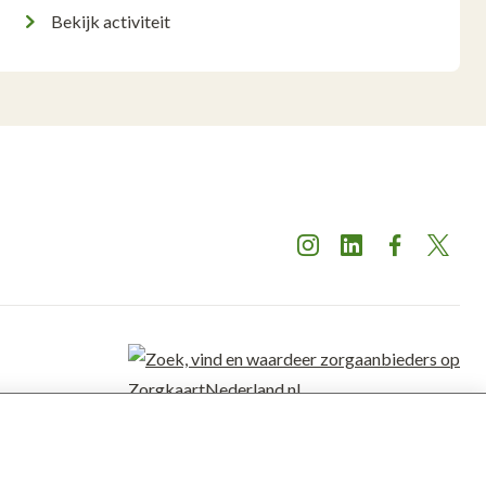
Bekijk activiteit
Instagram
LinkedIn
Facebook
X
De Twentse
Zorgcentra
is gewaardeerd op
ZorgkaartNederland.
Bekijk alle