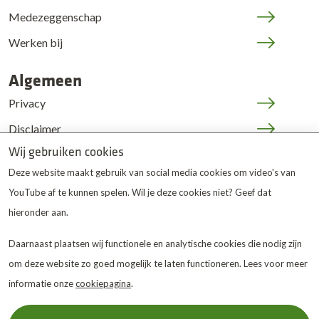
Medezeggenschap
Werken bij
Algemeen
Privacy
Disclaimer
Wij gebruiken cookies
Cookies
Deze website maakt gebruik van social media cookies om video's van
JOP | medewerkers
YouTube af te kunnen spelen. Wil je deze cookies niet? Geef dat
hieronder aan.
Daarnaast plaatsen wij functionele en analytische cookies die nodig zijn
om deze website zo goed mogelijk te laten functioneren. Lees voor meer
informatie onze
cookiepagina
.
De Twentse Zorgcentra
is
gewaardeerd op ZorgkaartNederland.
Bekijk alle