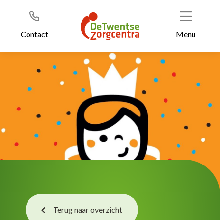
Header
Ga
naar
de
Contact
Menu
inhoud
Terug naar overzicht