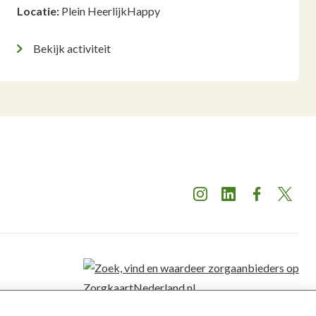
Locatie:
Plein HeerlijkHappy
Bekijk activiteit
Instagram
LinkedIn
Facebook
X
De Twentse