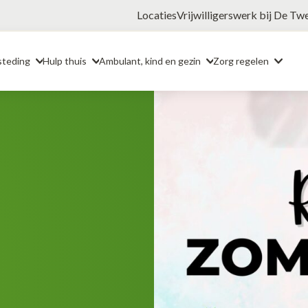
Locaties
Vrijwilligerswerk bij De Tw
steding
Hulp thuis
Ambulant, kind en gezin
Zorg regelen