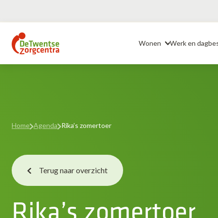
Ga
naar
Header
de
Wonen
Werk en dagbe
inhoud
Home
Agenda
Rika’s zomertoer
Terug naar overzicht
Rika’s zomertoer