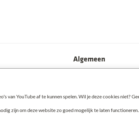
Algemeen
Privacy
atie
Disclaimer
s van YouTube af te kunnen spelen. Wil je deze cookies niet? Gee
schap
Cookies
JOP | medewerkers
 nodig zijn om deze website zo goed mogelijk te laten functionere
© 2026 De Twentse Zorgcentra