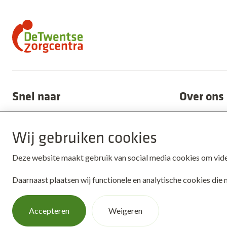
Snel naar
Over ons
Alle locaties
Nieuws
Wij gebruiken cookies
Aanmelden
Onze organis
Deze website maakt gebruik van social media cookies om video'
Kosten
Medezeggen
Contact
Werken bij
Daarnaast plaatsen wij functionele en analytische cookies die
Accepteren
Weigeren