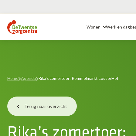
Ga
naar
Header
de
Wonen
Werk en dagbe
inhoud
Home
Agenda
Rika’s zomertoer: Rommelmarkt LosserHof
Terug naar overzicht
Rika’s zomertoer: