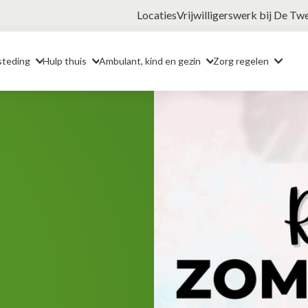
Locaties
Vrijwilligerswerk bij De Tw
steding
Hulp thuis
Ambulant, kind en gezin
Zorg regelen