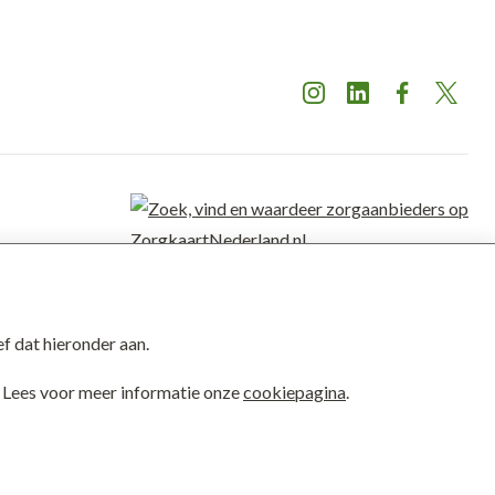
Instagram
LinkedIn
Facebook
X
De Twentse
Zorgcentra
is gewaardeerd op
ZorgkaartNederland.
Bekijk alle
f dat hieronder aan.
waarderingen
of
plaats een waardering
n. Lees voor meer informatie onze
cookiepagina
.