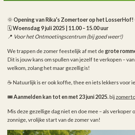
🌞
Opening van Rika’s Zomertoer op het LosserHof!
🗓
Woensdag 9 juli 2025 | 11.00 – 15.00 uur
📍
Voor het Ontmoetingscentrum (bij goed weer!)
We trappen de zomer feestelijk af met de
grote romm
Dit is jouw kans om spullen van jezelf te verkopen – van
welkom, zolang het maar gezellig is!
☕ Natuurlijk is er ook koffie, thee en iets lekkers voor 
🎟
Aanmelden kan tot en met 23 juni 2025.
bij
zomerto
Mis deze gezellige dag niet en doe mee – als verkoper
zonnige, vrolijke start van de zomer van!