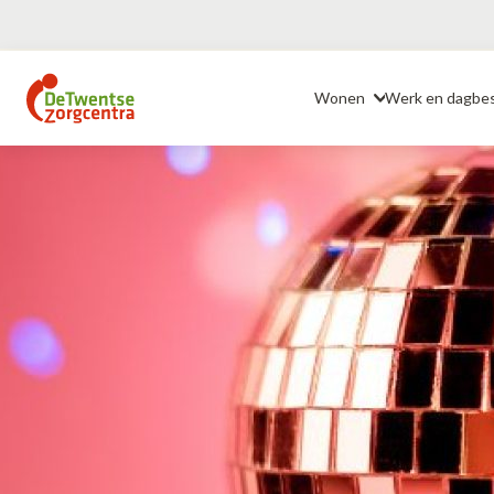
Ga
naar
Header
de
Wonen
Werk en dagbe
inhoud