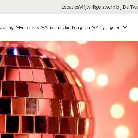
Locaties
Vrijwilligerswerk bij De Tw
steding
Hulp thuis
Ambulant, kind en gezin
Zorg regelen