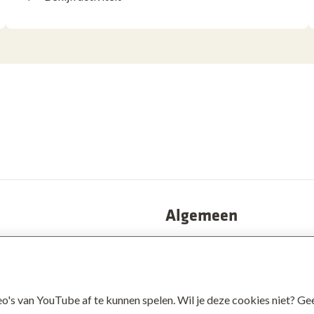
Algemeen
Privacy
atie
Disclaimer
s van YouTube af te kunnen spelen. Wil je deze cookies niet? Gee
schap
Cookies