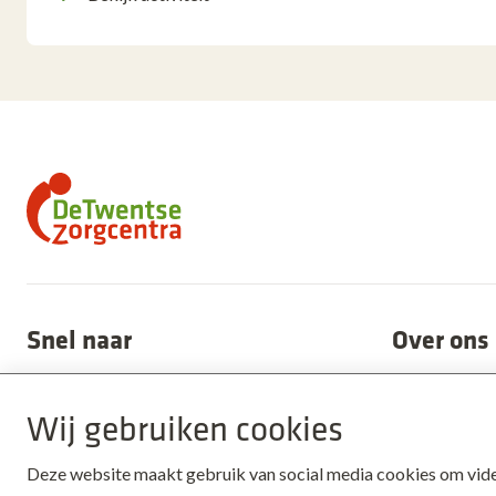
Snel naar
Over ons
Alle locaties
Nieuws
Wij gebruiken cookies
Aanmelden
Onze organis
Deze website maakt gebruik van social media cookies om video'
Kosten
Medezeggen