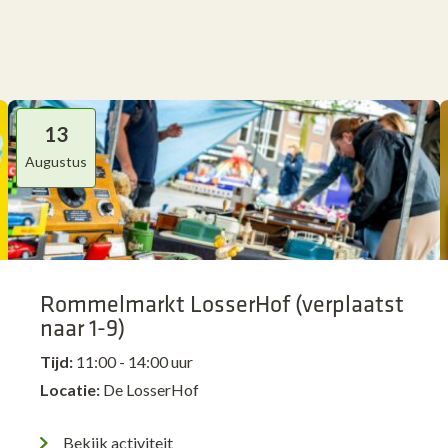
13
Augustus
Rommelmarkt LosserHof (verplaatst
naar 1-9)
Tijd:
11:00 - 14:00 uur
Locatie:
De LosserHof
Bekijk activiteit