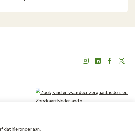
Instagram
LinkedIn
Facebook
X
De Twentse
Zorgcentra
is gewaardeerd op
ZorgkaartNederland.
Bekijk alle
f dat hieronder aan.
waarderingen
of
plaats een waardering