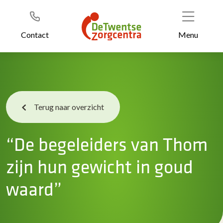
Header
Ga
naar
de
Contact
Menu
inhoud
Terug naar overzicht
“De begeleiders van Thom
zijn hun gewicht in goud
waard”