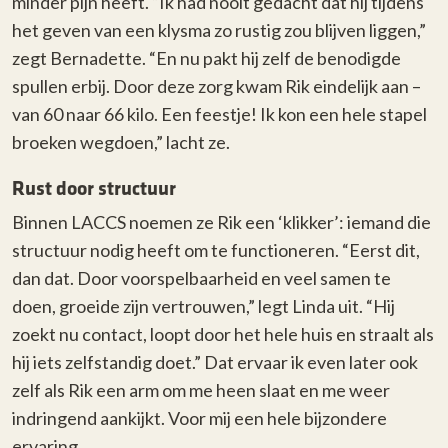
minder pijn heeft. “Ik had nooit gedacht dat hij tijdens
het geven van een klysma zo rustig zou blijven liggen,”
zegt Bernadette. “En nu pakt hij zelf de benodigde
spullen erbij. Door deze zorg kwam Rik eindelijk aan –
van 60 naar 66 kilo. Een feestje! Ik kon een hele stapel
broeken wegdoen,” lacht ze.
Rust door structuur
Binnen LACCS noemen ze Rik een ‘klikker’: iemand die
structuur nodig heeft om te functioneren. “Eerst dit,
dan dat. Door voorspelbaarheid en veel samen te
doen, groeide zijn vertrouwen,” legt Linda uit. “Hij
zoekt nu contact, loopt door het hele huis en straalt als
hij iets zelfstandig doet.” Dat ervaar ik even later ook
zelf als Rik een arm om me heen slaat en me weer
indringend aankijkt. Voor mij een hele bijzondere
ervaring.