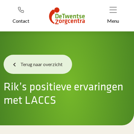
Header
Ga
naar
de
Contact
Menu
inhoud
Terug naar overzicht
Rik’s positieve ervaringen
met LACCS