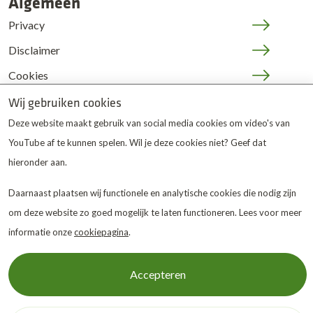
Algemeen
Privacy
Disclaimer
Cookies
JOP | medewerkers
Wij gebruiken cookies
Deze website maakt gebruik van social media cookies om video's van
YouTube af te kunnen spelen. Wil je deze cookies niet? Geef dat
hieronder aan.
Daarnaast plaatsen wij functionele en analytische cookies die nodig zijn
De Twentse Zorgcentra
is
om deze website zo goed mogelijk te laten functioneren. Lees voor meer
gewaardeerd op ZorgkaartNederland.
Bekijk alle
informatie onze
cookiepagina
.
waarderingen
of
plaats een waardering
Accepteren
© 2026 De Twentse Zorgcentra