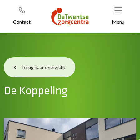
Header
Ga
naar
de
Contact
Menu
inhoud
Terug naar overzicht
De Koppeling