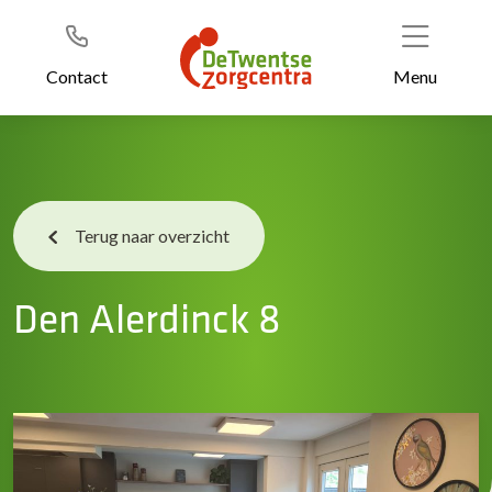
Header
Ga
naar
de
Contact
Menu
inhoud
Terug naar overzicht
Den Alerdinck 8