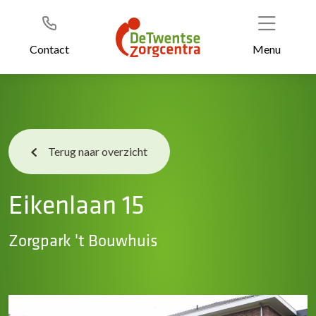
Header
Ga
naar
de
Contact
Menu
inhoud
Terug naar overzicht
Eikenlaan 15
Zorgpark 't Bouwhuis