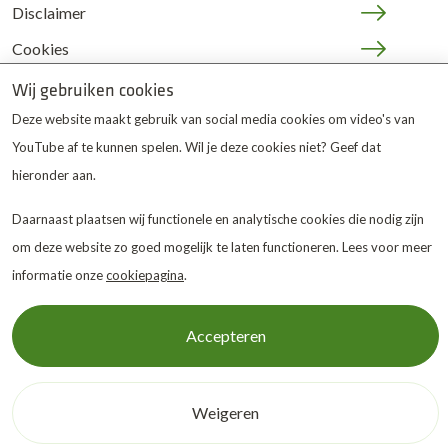
Disclaimer
Cookies
JOP | medewerkers
Wij gebruiken cookies
Deze website maakt gebruik van social media cookies om video's van
YouTube af te kunnen spelen. Wil je deze cookies niet? Geef dat
hieronder aan.
Daarnaast plaatsen wij functionele en analytische cookies die nodig zijn
De Twentse Zorgcentra
is
om deze website zo goed mogelijk te laten functioneren. Lees voor meer
gewaardeerd op ZorgkaartNederland.
Bekijk alle
informatie onze
cookiepagina
.
waarderingen
of
plaats een waardering
Accepteren
© 2026 De Twentse Zorgcentra
Weigeren