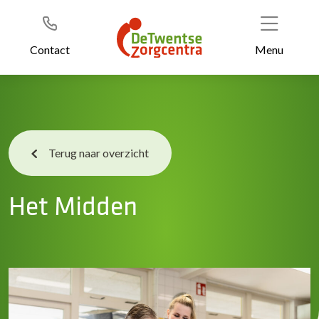
Header
Ga
naar
de
Contact
Menu
inhoud
Terug naar overzicht
Het Midden