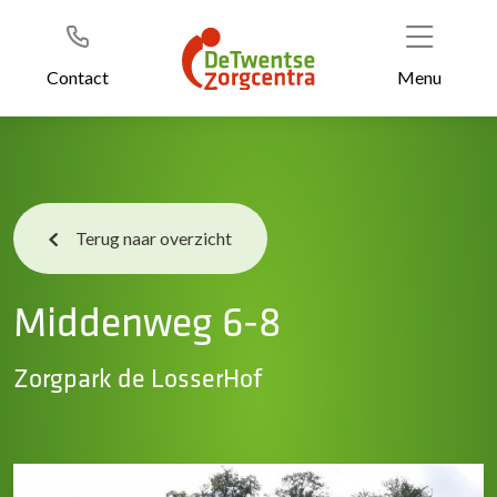
Header
Ga
naar
de
Contact
Menu
inhoud
Terug naar overzicht
Middenweg 6-8
Zorgpark de LosserHof