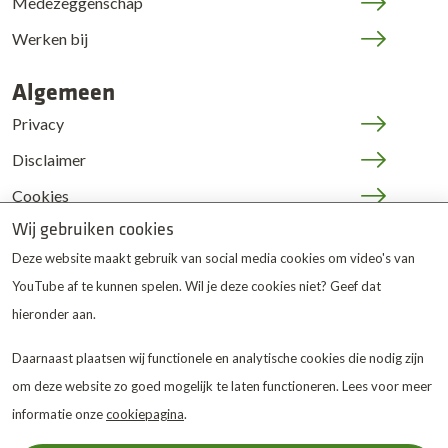
Medezeggenschap
Werken bij
Algemeen
Privacy
Disclaimer
Cookies
Wij gebruiken cookies
JOP | medewerkers
Deze website maakt gebruik van social media cookies om video's van
YouTube af te kunnen spelen. Wil je deze cookies niet? Geef dat
hieronder aan.
Daarnaast plaatsen wij functionele en analytische cookies die nodig zijn
om deze website zo goed mogelijk te laten functioneren. Lees voor meer
De Twentse Zorgcentra
is
informatie onze
cookiepagina
.
gewaardeerd op ZorgkaartNederland.
Bekijk alle
waarderingen
of
plaats een waardering