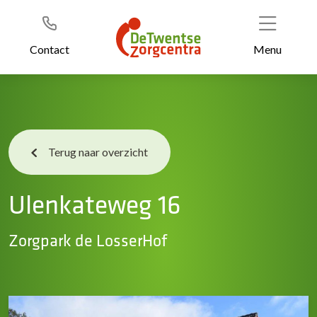
Header
Ga
naar
de
Contact
Menu
inhoud
Terug naar overzicht
Ulenkateweg 16
Zorgpark de LosserHof