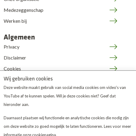
Medezeggenschap
Werken bij
Algemeen
Privacy
Disclaimer
Cookies
Wij gebruiken cookies
JOP | medewerkers
Deze website maakt gebruik van social media cookies om video's van
YouTube af te kunnen spelen. Wil je deze cookies niet? Geef dat
hieronder aan.
Daarnaast plaatsen wij functionele en analytische cookies die nodig zijn
om deze website zo goed mogelijk te laten functioneren. Lees voor meer
De Twentse Zorgcentra
is
informatie onze
cookiepagina
.
gewaardeerd op ZorgkaartNederland.
Bekijk alle