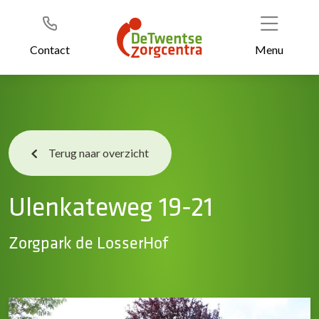
Header
Ga
naar
de
Contact
Menu
inhoud
Terug naar overzicht
Ulenkateweg 19-21
Zorgpark de LosserHof