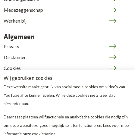
Medezeggenschap
Werken bij
Algemeen
Privacy
Disclaimer
Cookies
Wij gebruiken cookies
JOP | medewerkers
Deze website maakt gebruik van social media cookies om video's van
YouTube af te kunnen spelen. Wil je deze cookies niet? Geef dat
hieronder aan.
Daarnaast plaatsen wij functionele en analytische cookies die nodig zijn
om deze website zo goed mogelijk te laten functioneren. Lees voor meer
De Twentse Zorgcentra
is
informatie onze
cookiepagina
.
gewaardeerd op ZorgkaartNederland.
Bekijk alle