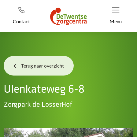
Header
Ga
naar
de
Contact
Menu
inhoud
Terug naar overzicht
Ulenkateweg 6-8
Zorgpark de LosserHof