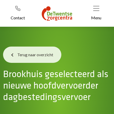
Header
Ga
naar
de
Contact
Menu
inhoud
Terug naar overzicht
Brookhuis geselecteerd als
nieuwe hoofdvervoerder
dagbestedingsvervoer