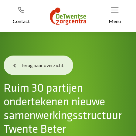
Header
Ga
naar
de
Contact
Menu
inhoud
Terug naar overzicht
Ruim 30 partijen
ondertekenen nieuwe
samenwerkingsstructuur
Twente Beter