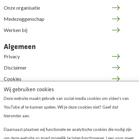
Onze organisatie
Medezeggenschap
Werken bij
Algemeen
Privacy
Disclaimer
Cookies
Wij gebruiken cookies
JOP | medewerkers
Deze website maakt gebruik van social media cookies om video's van
YouTube af te kunnen spelen. Wil je deze cookies niet? Geef dat
hieronder aan.
Daarnaast plaatsen wij functionele en analytische cookies die nodig zijn
De Twentse Zorgcentra
is
om deze website zo goed mogelijk te laten functioneren. Lees voor meer