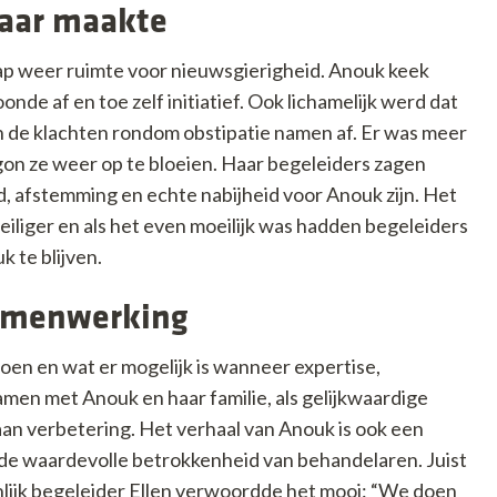
tbaar maakte
ap weer ruimte voor nieuwsgierigheid. Anouk keek
nde af en toe zelf initiatief. Ook lichamelijk werd dat
en de klachten rondom obstipatie namen af. Er was meer
n ze weer op te bloeien. Haar begeleiders zagen
d, afstemming en echte nabijheid voor Anouk zijn. Het
iliger en als het even moeilijk was hadden begeleiders
 te blijven.
samenwerking
oen en wat er mogelijk is wanneer expertise,
n met Anouk en haar familie, als gelijkwaardige
 aan verbetering. Het verhaal van Anouk is ook een
, de waardevolle betrokkenheid van behandelaren. Juist
onlijk begeleider Ellen verwoordde het mooi: “We doen