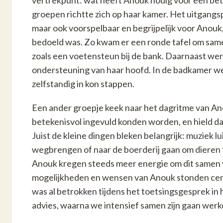
vertrekpunt: wat heeft Anouk nodig voor een bete
groepen richtte zich op haar kamer. Het uitgangspu
maar ook voorspelbaar en begrijpelijk voor Anouk,
bedoeld was. Zo kwam er een ronde tafel om same
zoals een voetensteun bij de bank. Daarnaast we
ondersteuning van haar hoofd. In de badkamer wer
zelfstandig in kon stappen.
Een ander groepje keek naar het dagritme van An
betekenisvol ingevuld konden worden, en hield da
Juist de kleine dingen bleken belangrijk: muziek lu
wegbrengen of naar de boerderij gaan om dieren 
Anouk kregen steeds meer energie om dit samen 
mogelijkheden en wensen van Anouk stonden cen
was al betrokken tijdens het toetsingsgesprek in 
advies, waarna we intensief samen zijn gaan wer