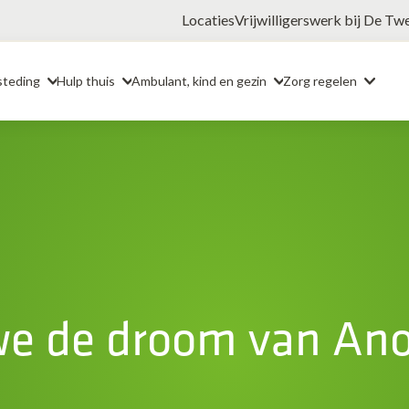
Locaties
Vrijwilligerswerk bij De Tw
steding
Hulp thuis
Ambulant, kind en gezin
Zorg regelen
we de droom van An