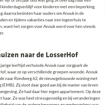
r vijf of zes jaar oud was ging ze overdag naar een
l kinderdagverblijf voor kinderen met een beperking.
ng daarna besloten haar ouders om Anouk in de
en en tijdens vakanties naar een logeerhuis te
, want het zorgen voor Anouk werd voor hen steeds
er.
uizen naar de LosserHof
jarige leeftijd verhuisde Anouk naar zorgpark de
of, waar ze op verschillende groepen woonde. Anouk
sde naar Rondweg 62, de nieuwgebouwde woning met
(EMB). Zij sloot daar goed aan bij de manier van leven
e omgeving. Ze had daar hier eigen appartement. Op deze
t haar. Ze was heel stressgevoelig en bij veranderingen
 veiligheid van de andere bewoners en medewerkers was