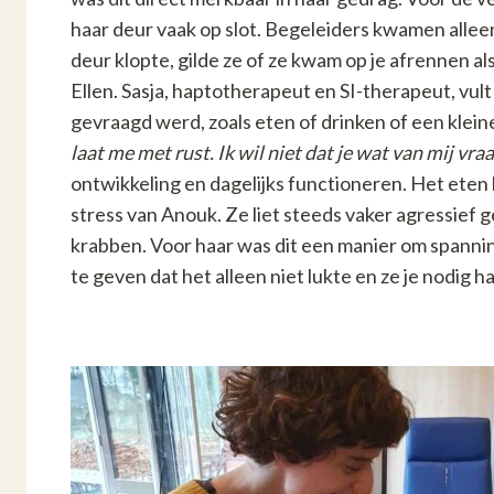
haar deur vaak op slot. Begeleiders kwamen alleen 
deur klopte, gilde ze of ze kwam op je afrennen al
Ellen. Sasja, haptotherapeut en SI-therapeut, vult
gevraagd werd, zoals eten of drinken of een kleine
laat me met rust. Ik wil niet dat je wat van mij vra
ontwikkeling en dagelijks functioneren. Het eten 
stress van Anouk. Ze liet steeds vaker agressief ge
krabben. Voor haar was dit een manier om spannin
te geven dat het alleen niet lukte en ze je nodig h