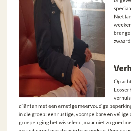
ongevee
speciaa
Niet la
weekend
brengen
zwaard
Verh
Op acht
LosserH
verhui
cliënten met een ernstige meervoudige beperking 
in die groep: een rustige, voorspelbare en veilig
groepen ging het wisselend, maar niet zo goed me
was dit direct merkbaar in haar gedrag. Voor de