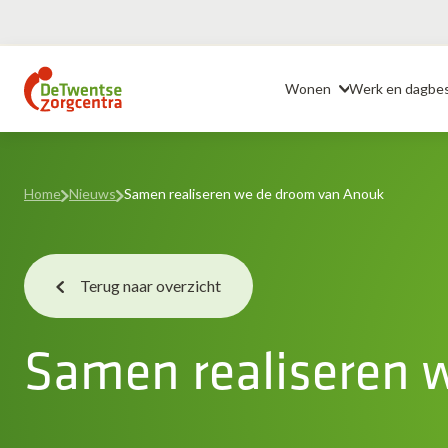
Ga
naar
Header
de
Wonen
Werk en dagbe
inhoud
Home
Nieuws
Samen realiseren we de droom van Anouk
Terug naar overzicht
Samen realiseren 