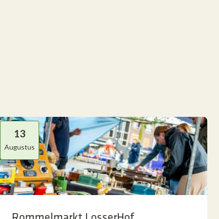
13
Augustus
Rommelmarkt LosserHof