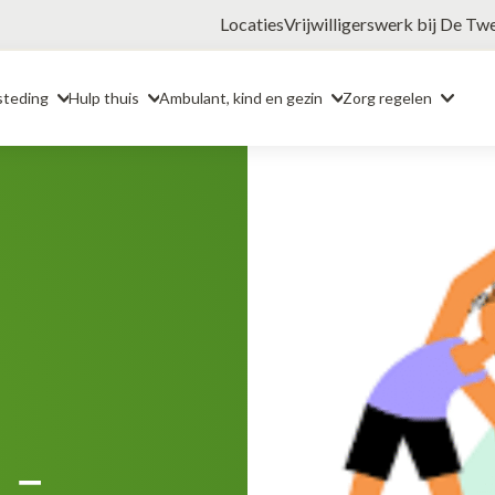
Locaties
Vrijwilligerswerk bij De Tw
steding
Hulp thuis
Ambulant, kind en gezin
Zorg regelen
 –