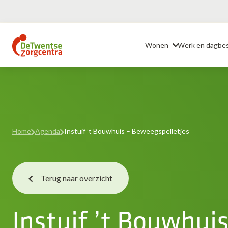
Ga
naar
Header
de
Wonen
Werk en dagbe
inhoud
Home
Agenda
Instuif ’t Bouwhuis – Beweegspelletjes
Terug naar overzicht
Instuif ’t Bouwhuis