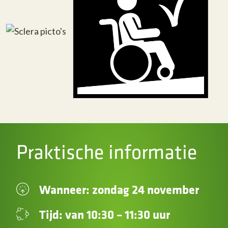
Praktische informatie
Wanneer: zondag 24 november
Tijd: van 10:30 – 11:30 uur